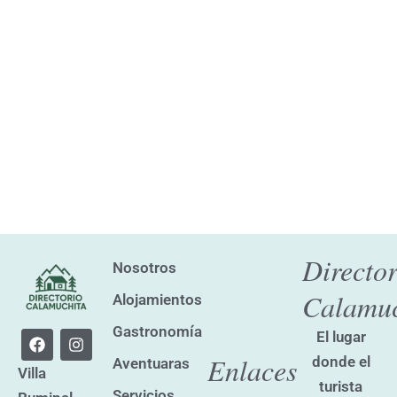
Director
Nosotros
Calamuc
Alojamientos
Gastronomía
F
I
El lugar
a
n
Enlaces
donde el
Aventuaras
c
s
Villa
e
t
turista
Servicios