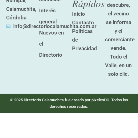
Rápidos
Rumipal,
b
a
descubre,
o
g
Calamuchita,
Interés
o
r
el vecino
Inicio
k
a
Córdoba
general
se informa
Contacto
m
info@directoriocalamuchita.com.ar
y el
Políticas
Nuevos en
comerciante
de
el
vende.
Privacidad
Directorio
Todo el
Valle, en un
solo clic.
© 2025 Directorio Calamuchita fue creado por pixelesDC. Todos los
derechos reservados.