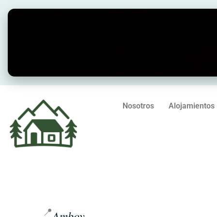
Ir
al
contenido
Nosotros
Alojamientos
📍
Amboy