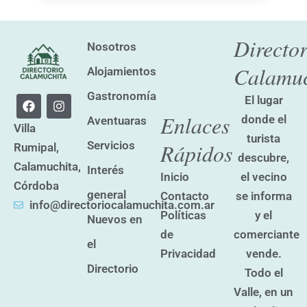
Director
Nosotros
Calamuc
Alojamientos
Gastronomía
F
I
El lugar
a
n
Enlaces
donde el
Aventuaras
c
s
Villa
e
t
turista
Servicios
Rápidos
Rumipal,
b
a
descubre,
o
g
Calamuchita,
Interés
o
r
el vecino
Inicio
k
a
Córdoba
general
se informa
Contacto
m
info@directoriocalamuchita.com.ar
y el
Políticas
Nuevos en
comerciante
de
el
vende.
Privacidad
Directorio
Todo el
Valle, en un