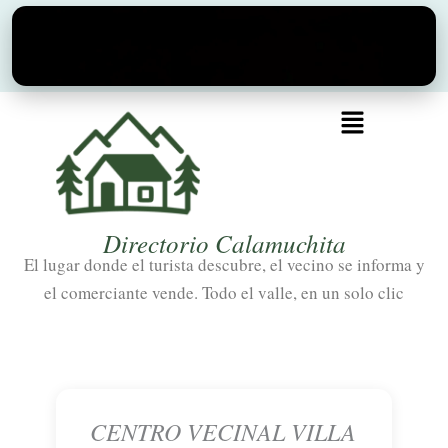
Ir
al
contenido
Menú
Directorio Calamuchita
El lugar donde el turista descubre, el vecino se informa y
el comerciante vende. Todo el valle, en un solo clic
CENTRO VECINAL VILLA