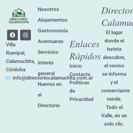
Director
Nosotros
Calamuc
Alojamientos
Gastronomía
F
I
El lugar
a
n
Enlaces
donde el
Aventuaras
c
s
Villa
e
t
turista
Servicios
Rápidos
Rumipal,
b
a
descubre,
o
g
Calamuchita,
Interés
o
r
el vecino
Inicio
k
a
Córdoba
general
se informa
Contacto
m
info@directoriocalamuchita.com.ar
y el
Políticas
Nuevos en
comerciante
de
el
vende.
Privacidad
Directorio
Todo el
Valle, en un
solo clic.