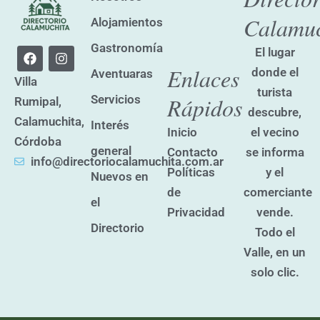
Calamuc
Alojamientos
Gastronomía
F
I
El lugar
a
n
Enlaces
donde el
Aventuaras
c
s
Villa
e
t
turista
Servicios
Rápidos
Rumipal,
b
a
descubre,
o
g
Calamuchita,
Interés
o
r
el vecino
Inicio
k
a
Córdoba
general
se informa
Contacto
m
info@directoriocalamuchita.com.ar
y el
Políticas
Nuevos en
comerciante
de
el
vende.
Privacidad
Directorio
Todo el
Valle, en un
solo clic.