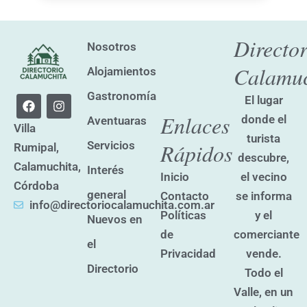
Director
Nosotros
Calamuc
Alojamientos
Gastronomía
F
I
El lugar
a
n
Enlaces
donde el
Aventuaras
c
s
Villa
e
t
turista
Servicios
Rápidos
Rumipal,
b
a
descubre,
o
g
Calamuchita,
Interés
o
r
el vecino
Inicio
k
a
Córdoba
general
se informa
Contacto
m
info@directoriocalamuchita.com.ar
y el
Políticas
Nuevos en
comerciante
de
el
vende.
Privacidad
Directorio
Todo el
Valle, en un