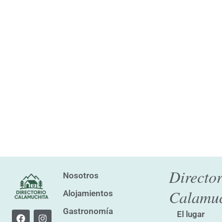
Director
Nosotros
Calamuc
Alojamientos
Gastronomía
F
I
El lugar