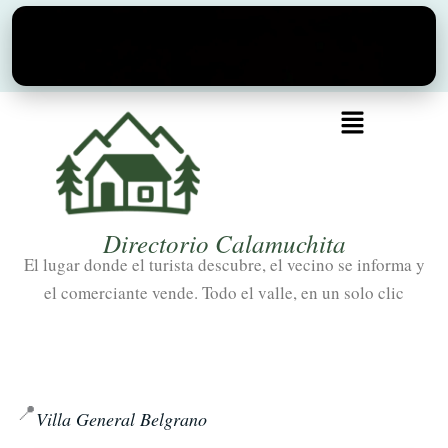
Ir
al
contenido
Menú
Directorio Calamuchita
El lugar donde el turista descubre, el vecino se informa y
el comerciante vende. Todo el valle, en un solo clic
📍
Villa General Belgrano