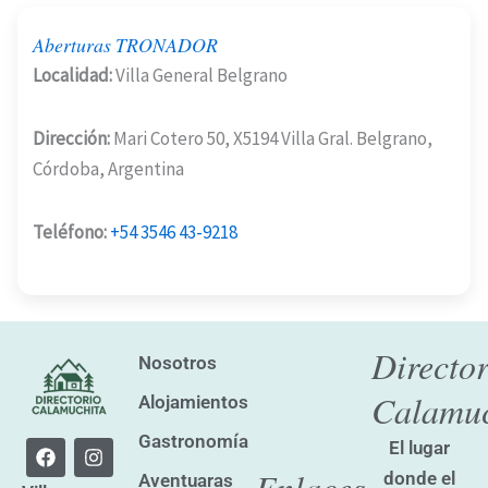
Aberturas TRONADOR
Localidad:
Villa General Belgrano
Dirección:
Mari Cotero 50, X5194 Villa Gral. Belgrano,
Córdoba, Argentina
Teléfono:
+54 3546 43-9218
Director
Nosotros
Calamuc
Alojamientos
Gastronomía
F
I
El lugar
a
n
Enlaces
donde el
Aventuaras
c
s