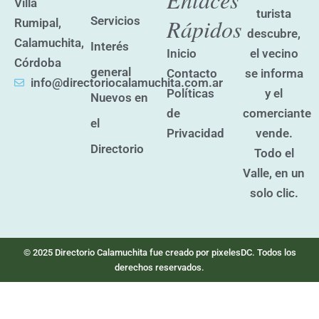
Villa
e
t
turista
Servicios
Rápidos
Rumipal,
b
a
descubre,
o
g
Calamuchita,
Interés
o
r
el vecino
Inicio
k
a
Córdoba
general
se informa
Contacto
m
info@directoriocalamuchita.com.ar
y el
Políticas
Nuevos en
comerciante
de
el
vende.
Privacidad
Directorio
Todo el
Valle, en un
solo clic.
© 2025 Directorio Calamuchita fue creado por pixelesDC. Todos los
derechos reservados.