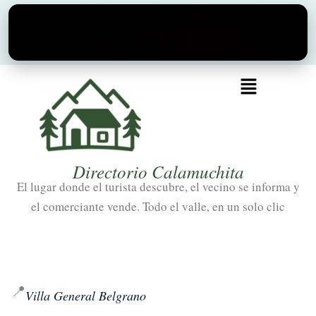
Ir
al
contenido
Menú
Directorio Calamuchita
El lugar donde el turista descubre, el vecino se informa y
el comerciante vende. Todo el valle, en un solo clic
📍
Villa General Belgrano