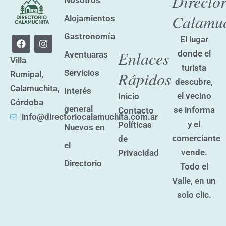
Director
Nosotros
Calamuc
Alojamientos
Gastronomía
F
I
El lugar
a
n
Enlaces
donde el
Aventuaras
c
s
Villa
e
t
turista
Servicios
Rápidos
Rumipal,
b
a
descubre,
o
g
Calamuchita,
Interés
o
r
el vecino
Inicio
k
a
Córdoba
general
se informa
Contacto
m
info@directoriocalamuchita.com.ar
y el
Políticas
Nuevos en
comerciante
de
el
vende.
Privacidad
Directorio
Todo el
Valle, en un
solo clic.