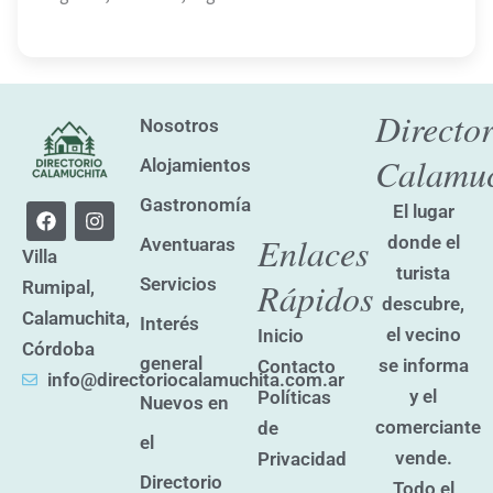
Director
Nosotros
Calamuc
Alojamientos
Gastronomía
F
I
El lugar
a
n
Enlaces
donde el
Aventuaras
c
s
Villa
e
t
turista
Servicios
Rápidos
Rumipal,
b
a
descubre,
o
g
Calamuchita,
Interés
o
r
el vecino
Inicio
k
a
Córdoba
general
se informa
Contacto
m
info@directoriocalamuchita.com.ar
y el
Políticas
Nuevos en
comerciante
de
el
vende.
Privacidad
Directorio
Todo el