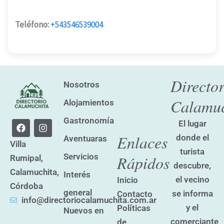
Teléfono:
+543546539004
Director
Nosotros
Calamuc
Alojamientos
Gastronomía
F
I
El lugar
a
n
Enlaces
donde el
Aventuaras
c
s
Villa
e
t
turista
Servicios
Rápidos
Rumipal,
b
a
descubre,
o
g
Calamuchita,
Interés
o
r
el vecino
Inicio
k
a
Córdoba
general
se informa
Contacto
m
info@directoriocalamuchita.com.ar
y el
Políticas
Nuevos en
comerciante
de