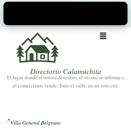
Ir
al
contenido
Menú
Directorio Calamuchita
El lugar donde el turista descubre, el vecino se informa y
el comerciante vende. Todo el valle, en un solo clic
📍
Villa General Belgrano