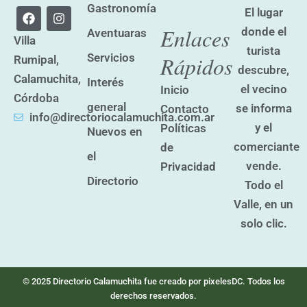
Gastronomía
F
I
El lugar
a
n
Enlaces
donde el
Aventuaras
c
s
Villa
e
t
turista
Servicios
Rápidos
Rumipal,
b
a
descubre,
o
g
Calamuchita,
Interés
o
r
el vecino
Inicio
k
a
Córdoba
general
se informa
Contacto
m
info@directoriocalamuchita.com.ar
y el
Políticas
Nuevos en
comerciante
de
el
vende.
Privacidad
Directorio
Todo el
Valle, en un
solo clic.
© 2025 Directorio Calamuchita fue creado por pixelesDC. Todos los
derechos reservados.