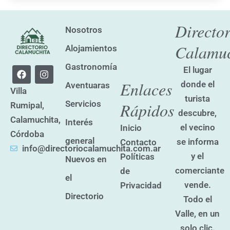
Director
Nosotros
Calamuc
Alojamientos
Gastronomía
F
I
El lugar
a
n
Enlaces
donde el
Aventuaras
c
s
Villa
e
t
turista
Servicios
Rápidos
Rumipal,
b
a
descubre,
o
g
Calamuchita,
Interés
o
r
el vecino
Inicio
k
a
Córdoba
general
se informa
Contacto
m
info@directoriocalamuchita.com.ar
y el
Políticas
Nuevos en
comerciante
de
el
vende.
Privacidad
Directorio
Todo el
Valle, en un
solo clic.